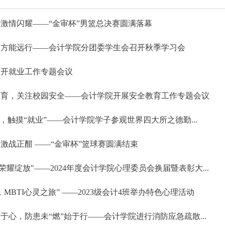
激情闪耀——“金审杯”男篮总决赛圆满落幕
，方能远行——会计学院分团委学生会召开秋季学习会
召开就业工作专题会议
教育，关注校园安全——会计学院开展安全教育工作专题会议
”，触摸“就业”——会计学院学子参观世界四大所之德勤...
激战正酣 ——“金审杯”篮球赛圆满结束
·荣耀绽放"——2024年度会计学院心理委员会换届暨表彰大...
，MBTI心灵之旅” ——2023级会计4班举办特色心理活动
于心，防患未“燃”始于行——会计学院进行消防应急疏散...