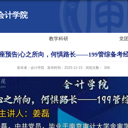
会计学院
教学科研
党
座预告|心之所向，何惧路长——199管综备考
发布者：会计学院
发布时间：2025-12-15
浏览次数：
306