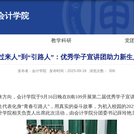
会计学院
教学科研
党
“过来人”到“引路人”：优秀学子宣讲团助力新生
发布者：会计学院
发布时间：2025-09-18
浏览次数：
306
来方向，会计学院于
9
月
16
日晚在
B
南
109
开展第二届优秀学子宣
代表化身“青春引路人”，用真实的奋斗故事，为初入校园的
202
计学院相关负责人出席此次活动，由会计学院分团委书记薛玲艳