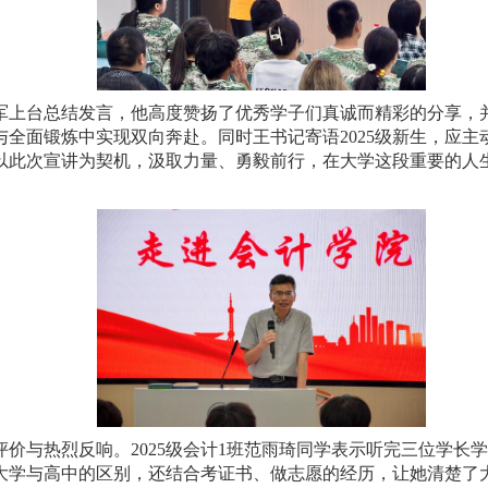
军上台总结发言，他高度赞扬了优秀学子们真诚而精彩的分享，
与全面锻炼中实现双向奔赴。同时王书记寄语
2025
级新生，应主
以此次宣讲为契机，汲取力量、勇毅前行，在大学这段重要的人
评价与热烈反响。
2025
级会计
1
班范雨琦同学表示听完三位学长学
大学与高中的区别，还结合考证书、做志愿的经历，让她清楚了