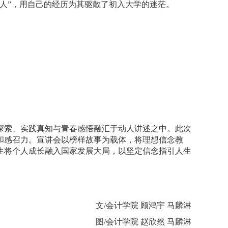
人”，用自己的经历为其驱散了初入大学的迷茫。
探索、实践真知与青春感悟融汇于动人讲述之中。此次
和感召力。宣讲会以榜样故事为载体，将理想信念教
生将个人成长融入国家发展大局，以坚定信念指引人生
文
/
会计学院 顾鸿宇 马麟淋
图
/
会计学院 赵欣然 马麟淋