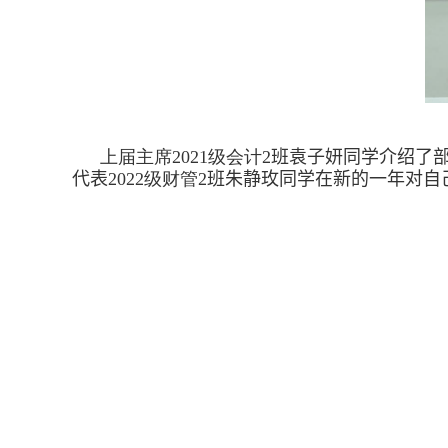
上届主席
2
021
级会计
2
班袁子妍同学介绍了
代表
2
022
级财管
2
班朱静玫同学
在
新的一年对自