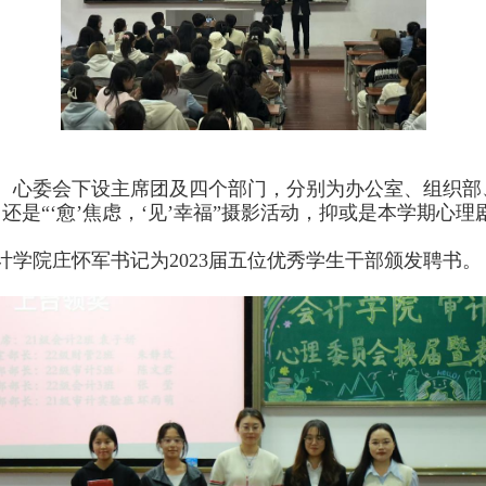
。心委会下设主席团及四个部门，分别为办公室、组织部
是“‘愈’焦虑，‘见’幸福”摄影活动，抑或是本学期心
计学院庄怀军书记为
2
023
届五位优秀学生干部颁发聘书。