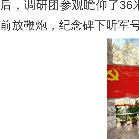
后，调研团参观瞻仰了36
前放鞭炮，纪念碑下听军号