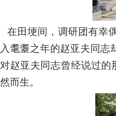
在田埂间，调研团有幸
入耄耋之年的赵亚夫同志
对赵亚夫同志曾经说过的
然而生。