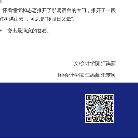
，怀着憧憬和忐忑推开了那扇宿舍的大门，推开了一段
树满山云“，可总是“转眼日又晕”。
来，交出最满意的答卷。
文/会计学院 江禹薰
图/会计学院 江禹薰 朱梦颖