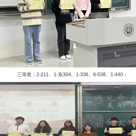
三等奖：
2-211
、
1-
东
304
、
1-336
、
6-538
、
1-440
；