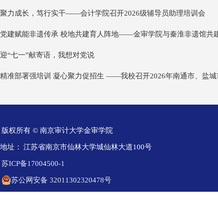
聚力成长，笃行实干——会计学院召开2026级辅导员助理培训会
党建赋能非遗传承 校地共建育人阵地——金审学院与秦淮非遗馆共
迎“七一”献寄语，我想对党说
精准部署强培训 凝心聚力促招生 ——我校召开2026年南通市、盐
版权所有 © 南京审计大学金审学院
地址：
江苏省南京市仙林大学城仙林大道100号
苏ICP备17004500-1
苏公网安备 32011302320478号